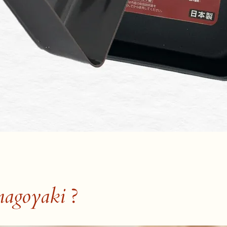
magoyaki
?