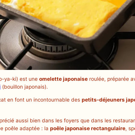
o-ya-ki
) est une
omelette japonaise
roulée, préparée a
i
(bouillon japonais).
icat en font un incontournable des
petits-déjeuners jap
récié aussi bien dans les foyers que dans les restaurant
une poêle adaptée : la
poêle japonaise rectangulaire
, s