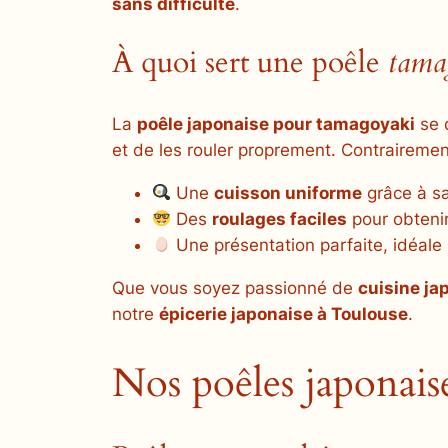
sans difficulté
.
À quoi sert une poêle
tama
La
poêle japonaise pour
tamagoyaki
se 
et de les rouler proprement. Contrairemen
Une
cuisson uniforme
grâce à sa
Des
roulages faciles
pour obtenir
Une présentation parfaite, idéale
Que vous soyez passionné de
cuisine ja
notre
épicerie japonaise à Toulouse
.
Nos poêles japonais