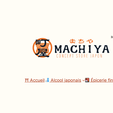
Aller
au
contenu
⛩ Accueil
Alcool japonais
Épicerie fi